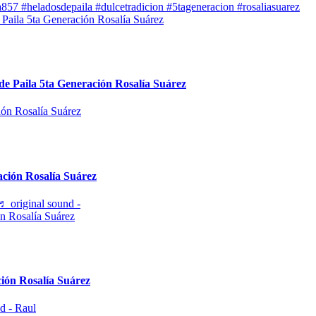
adosdepaila #dulcetradicion #5tageneracion #rosaliasuarez
de Paila 5ta Generación Rosalía Suárez
ción Rosalía Suárez
♬ original sound -
ión Rosalía Suárez
d - Raul