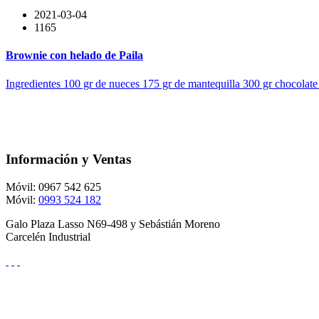
2021-03-04
1165
Brownie con helado de Paila
Ingredientes 100 gr de nueces 175 gr de mantequilla 300 gr chocolat
Información y Ventas
Móvil: 0967 542 625
Móvil:
0993 524 182
Galo Plaza Lasso N69-498 y Sebástián Moreno
Carcelén Industrial