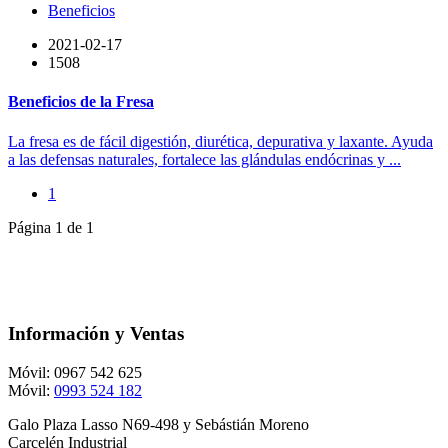
Beneficios
2021-02-17
1508
Beneficios de la Fresa
La fresa es de fácil digestión, diurética, depurativa y laxante. Ayuda
a las defensas naturales, fortalece las glándulas endócrinas y ...
1
Página 1 de 1
Información y Ventas
Móvil: 0967 542 625
Móvil:
0993 524 182
Galo Plaza Lasso N69-498 y Sebástián Moreno
Carcelén Industrial